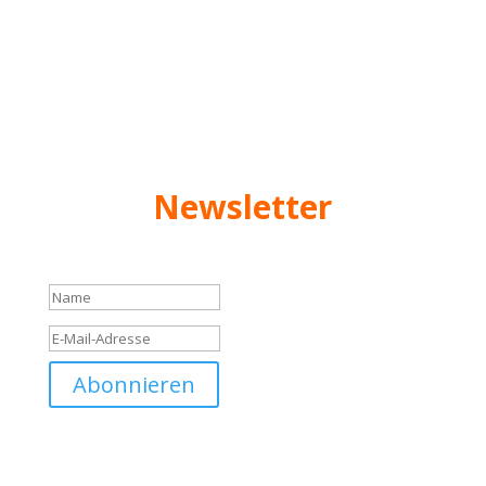
(Bitte auch im Spam- oder Werbeordner
nachschauen!)
Newsletter
Anmeldung erfolgreich!
Abonnieren