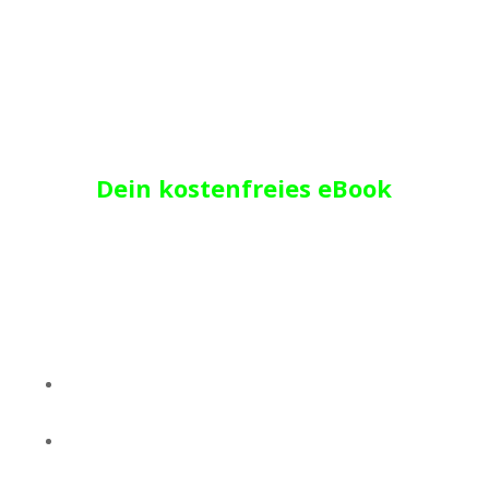
Jetzt im Newsletter anmelden
und
Dein kostenfreies eBook
sichern
Das erwartet Dich in diesem Freebie:
Wie Du Deinen eigenen Erfolgsvertrag mit Dir selbst
schließt
Wie Du diesen Vertrag nach Deinen eigenen Zielen
ausrichten kannst